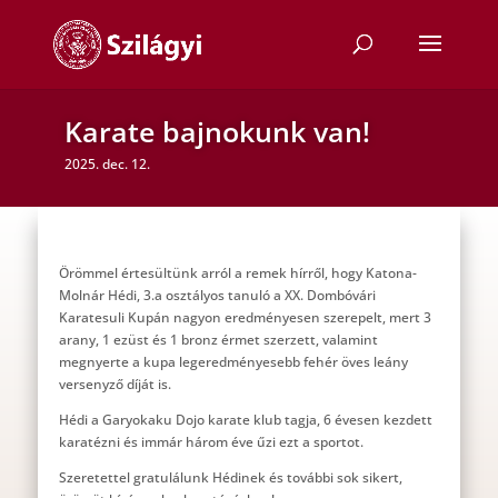
Karate bajnokunk van!
2025. dec. 12.
Örömmel értesültünk arról a remek hírről, hogy Katona-
Molnár Hédi, 3.a osztályos tanuló a XX. Dombóvári
Karatesuli Kupán nagyon eredményesen szerepelt, mert 3
arany, 1 ezüst és 1 bronz érmet szerzett, valamint
megnyerte a kupa legeredményesebb fehér öves leány
versenyző díját is.
Hédi a Garyokaku Dojo karate klub tagja, 6 évesen kezdett
karatézni és immár három éve űzi ezt a sportot.
Szeretettel gratulálunk Hédinek és további sok sikert,