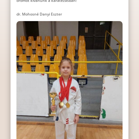
örömöt kívánunk a karatézásban!
dr. Mohosné Danyi Eszter