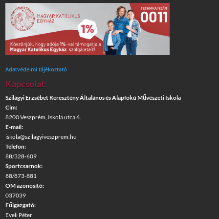
Adatvédelmi tájékoztató
Kapcsolat:
Szilágyi Erzsébet Keresztény Általános és Alapfokú Művészeti Iskola
Cím:
8200 Veszprém, Iskola utca 6.
E-mail:
iskola@szilagyiveszprem.hu
Telefon:
88/328-609
Sportcsarnok:
88/873-881
OM azonosító:
037039
Főigazgató:
Eveli Péter