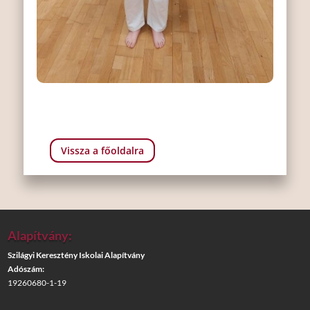
Vissza a főoldalra
Alapítvány:
Szilágyi Keresztény Iskolai Alapítvány
Adószám:
19260680-1-19