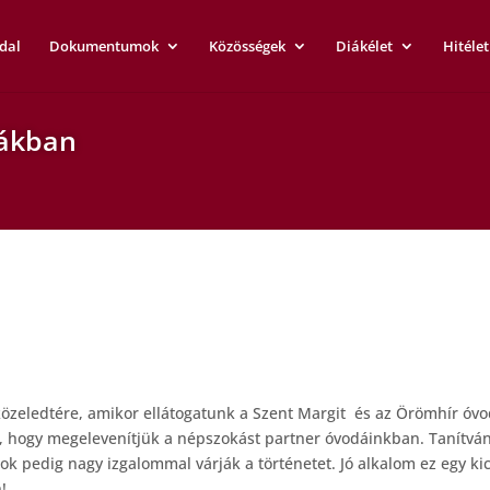
dal
Dokumentumok
Közösségek
Diákélet
Hitélet
dákban
zeledtére, amikor ellátogatunk a Szent Margit és az Örömhír óvo
hogy megelevenítjük a népszokást partner óvodáinkban. Tanítván
ok pedig nagy izgalommal várják a történetet. Jó alkalom ez egy ki
!