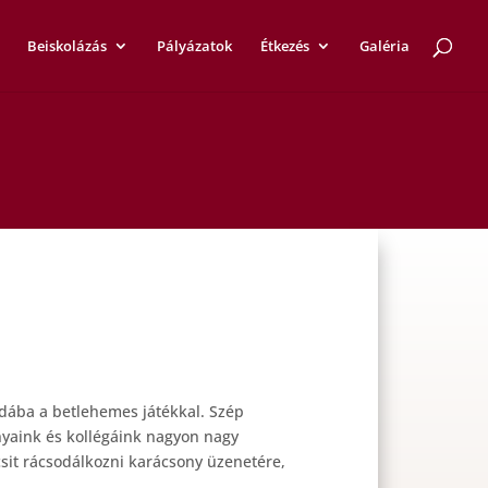
Beiskolázás
Pályázatok
Étkezés
Galéria
dába a betlehemes játékkal. Szép
yaink és kollégáink nagyon nagy
csit rácsodálkozni karácsony üzenetére,