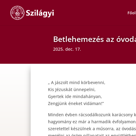
Főol
Betlehemezés az óvo
2025. dec. 17.
„ A jászolt mind körbevenni,
Kis Jézuskát ünnepelni,
Gyertek ide mindahányan,
Zengjünk éneket vidáman!”
Minden évben rácsodálkozunk karácsony kö
hagyomány ez már a harmadik évfolyamon, 
szeretettel készülnek a műsorra, az óvodás
megélni az öröm pillanatait az együttlétben