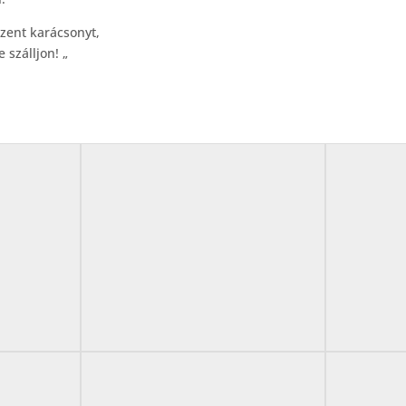
zent karácsonyt,
szálljon! „