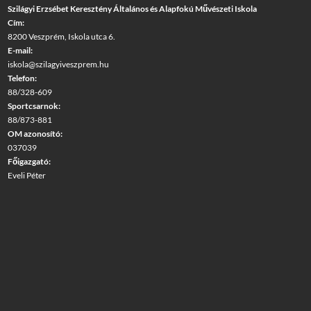
Szilágyi Erzsébet Keresztény Általános és Alapfokú Művészeti Iskola
Cím:
8200 Veszprém, Iskola utca 6.
E-mail:
iskola@szilagyiveszprem.hu
Telefon:
88/328-609
Sportcsarnok:
88/873-881
OM azonosító:
037039
Főigazgató:
Eveli Péter