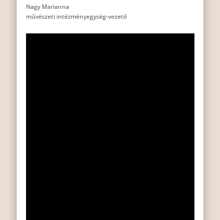
Nagy Marianna
művészeti intézményegység-vezető