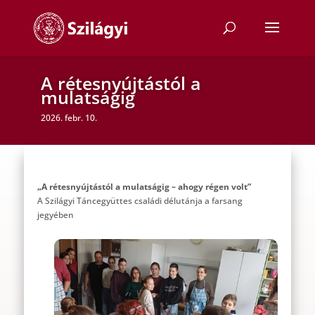
A rétesnyújtástól a
mulatságig
2026. febr. 10.
„A rétesnyújtástól a mulatságig – ahogy régen volt”
A Szilágyi Táncegyüttes családi délutánja a farsang
jegyében