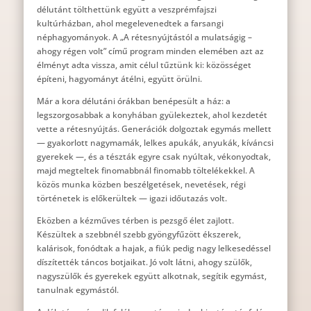
délutánt tölthettünk együtt a veszprémfajszi
kultúrházban, ahol megelevenedtek a farsangi
néphagyományok. A „A rétesnyújtástól a mulatságig –
ahogy régen volt” című program minden elemében azt az
élményt adta vissza, amit célul tűztünk ki: közösséget
építeni, hagyományt átélni, együtt örülni.
Már a kora délutáni órákban benépesült a ház: a
legszorgosabbak a konyhában gyülekeztek, ahol kezdetét
vette a rétesnyújtás. Generációk dolgoztak egymás mellett
— gyakorlott nagymamák, lelkes apukák, anyukák, kíváncsi
gyerekek —, és a tészták egyre csak nyúltak, vékonyodtak,
majd megteltek finomabbnál finomabb töltelékekkel. A
közös munka közben beszélgetések, nevetések, régi
történetek is előkerültek — igazi időutazás volt.
Eközben a kézműves térben is pezsgő élet zajlott.
Készültek a szebbnél szebb gyöngyfűzött ékszerek,
kalárisok, fonódtak a hajak, a fiúk pedig nagy lelkesedéssel
díszítették táncos botjaikat. Jó volt látni, ahogy szülők,
nagyszülők és gyerekek együtt alkotnak, segítik egymást,
tanulnak egymástól.