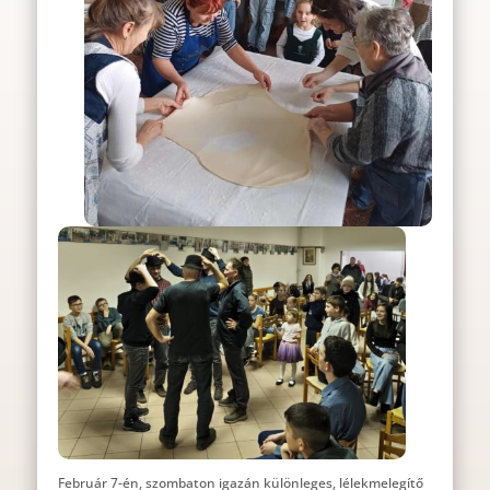
Február 7-én, szombaton igazán különleges, lélekmelegítő