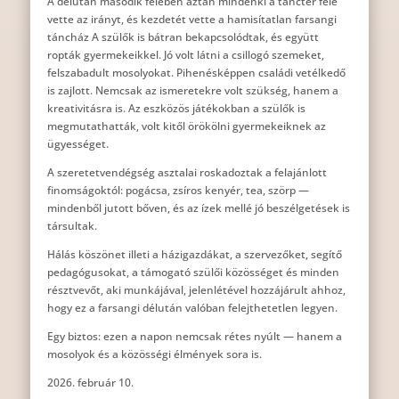
A délután második felében aztán mindenki a tánctér felé
vette az irányt, és kezdetét vette a hamisítatlan farsangi
táncház A szülők is bátran bekapcsolódtak, és együtt
ropták gyermekeikkel. Jó volt látni a csillogó szemeket,
felszabadult mosolyokat. Pihenésképpen családi vetélkedő
is zajlott. Nemcsak az ismeretekre volt szükség, hanem a
kreativitásra is. Az eszközös játékokban a szülők is
megmutathatták, volt kitől örökölni gyermekeiknek az
ügyességet.
A szeretetvendégség asztalai roskadoztak a felajánlott
finomságoktól: pogácsa, zsíros kenyér, tea, szörp —
mindenből jutott bőven, és az ízek mellé jó beszélgetések is
társultak.
Hálás köszönet illeti a házigazdákat, a szervezőket, segítő
pedagógusokat, a támogató szülői közösséget és minden
résztvevőt, aki munkájával, jelenlétével hozzájárult ahhoz,
hogy ez a farsangi délután valóban felejthetetlen legyen.
Egy biztos: ezen a napon nemcsak rétes nyúlt — hanem a
mosolyok és a közösségi élmények sora is.
2026. február 10.