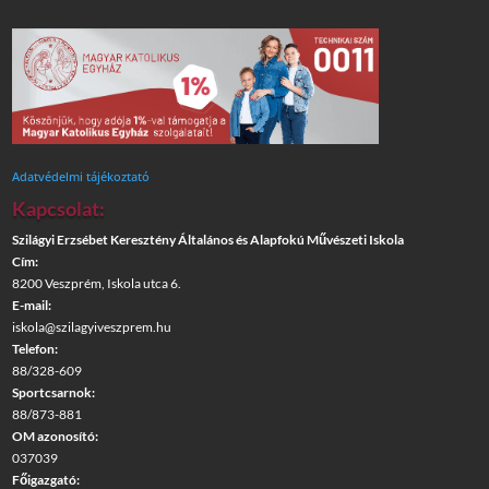
Adatvédelmi tájékoztató
Kapcsolat:
Szilágyi Erzsébet Keresztény Általános és Alapfokú Művészeti Iskola
Cím:
8200 Veszprém, Iskola utca 6.
E-mail:
iskola@szilagyiveszprem.hu
Telefon:
88/328-609
Sportcsarnok:
88/873-881
OM azonosító:
037039
Főigazgató: