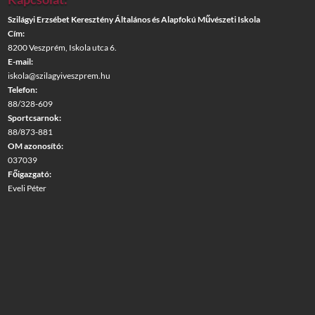
Szilágyi Erzsébet Keresztény Általános és Alapfokú Művészeti Iskola
Cím:
8200 Veszprém, Iskola utca 6.
E-mail:
iskola@szilagyiveszprem.hu
Telefon:
88/328-609
Sportcsarnok:
88/873-881
OM azonosító:
037039
Főigazgató:
Eveli Péter