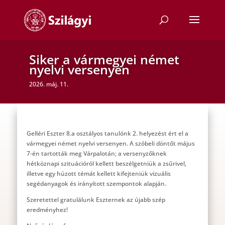
Siker a vármegyei német
nyelvi versenyen
2026. máj. 11.
Gelléri Eszter 8.a osztályos tanulónk 2. helyezést ért el a
vármegyei német nyelvi versenyen. A szóbeli döntőt május
7-én tartották meg Várpalotán; a versenyzőknek
hétköznapi szituációról kellett beszélgetniük a zsűrivel,
illetve egy húzott témát kellett kifejteniük vizuális
segédanyagok és irányított szempontok alapján.
Szeretettel gratulálunk Eszternek az újabb szép
eredményhez!