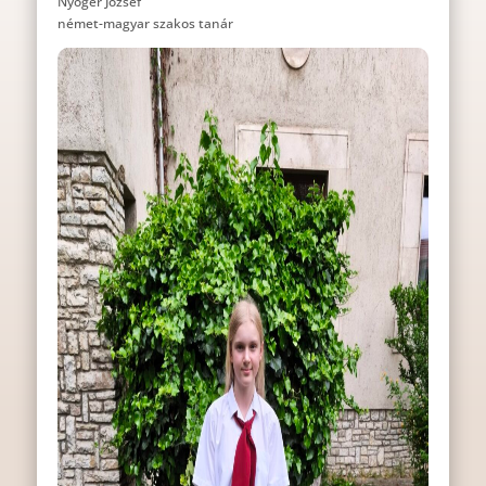
Nyőgér József
német-magyar szakos tanár