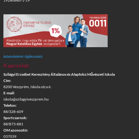
19260680-1-19
Adatvédelmi tájékoztató
Kapcsolat:
Szilágyi Erzsébet Keresztény Általános és Alapfokú Művészeti Iskola
Cím:
8200 Veszprém, Iskola utca 6.
E-mail:
iskola@szilagyiveszprem.hu
Telefon:
88/328-609
Sportcsarnok:
88/873-881
OM azonosító:
037039