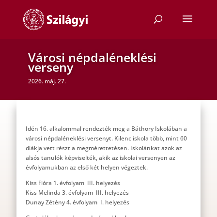
Városi népdaléneklési
verseny
2026. máj. 27.
Idén 16. alkalommal rendezték meg a Báthory Iskolában a
városi népdaléneklési versenyt. Kilenc iskola több, mint 60
diákja vett részt a megmérettetésen. Iskolánkat azok az
alsós tanulók képviselték, akik az iskolai versenyen az
évfolyamukban az első két helyen végeztek.
Kiss Flóra 1. évfolyam III. helyezés
Kiss Melinda 3. évfolyam III. helyezés
Dunay Zétény 4. évfolyam I. helyezés