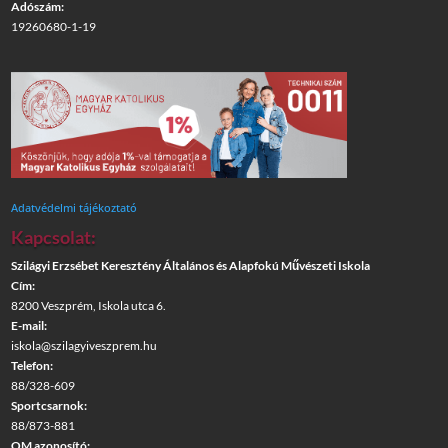
Adószám:
19260680-1-19
Adatvédelmi tájékoztató
Kapcsolat:
Szilágyi Erzsébet Keresztény Általános és Alapfokú Művészeti Iskola
Cím:
8200 Veszprém, Iskola utca 6.
E-mail:
iskola@szilagyiveszprem.hu
Telefon:
88/328-609
Sportcsarnok:
88/873-881
OM azonosító: