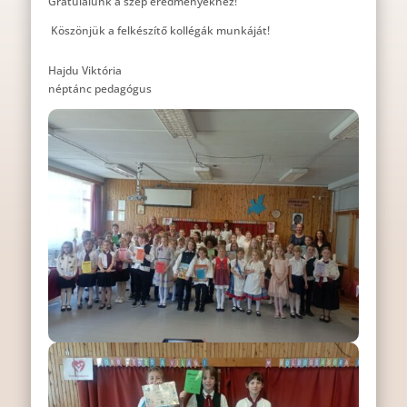
Gratulálunk a szép eredményekhez!
Köszönjük a felkészítő kollégák munkáját!
Hajdu Viktória
néptánc pedagógus