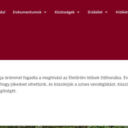
dal
Dokumentumok
Közösségek
Diákélet
Hitélet
rtja örömmel fogadta a meghívást az Életőrőm Idősek Otthonába. Év
 hogy jókedvet vihettünk, és köszönjük a szíves vendéglátást. Kö
gítségét.