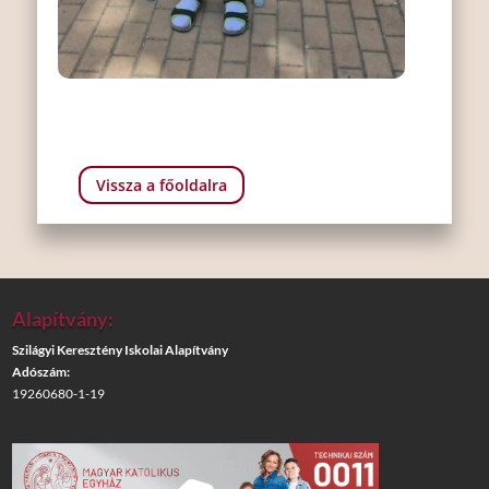
Vissza a főoldalra
Alapítvány:
Szilágyi Keresztény Iskolai Alapítvány
Adószám:
19260680-1-19