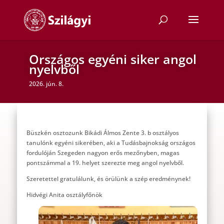
Országos egyéni siker angol
nyelvből
2026. jún. 8.
Büszkén osztozunk Bikádi Álmos Zente 3. b osztályos
tanulónk egyéni sikerében, aki a Tudásbajnokság országos
fordulóján Szegeden nagyon erős mezőnyben, magas
pontszámmal a 19. helyet szerezte meg angol nyelvből.
Szeretettel gratulálunk, és örülünk a szép eredménynek!
Hidvégi Anita osztályfőnök