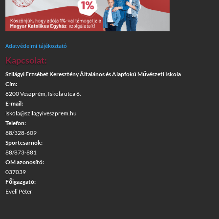
Adatvédelmi tájékoztató
Kapcsolat:
Szilágyi Erzsébet Keresztény Általános és Alapfokú Művészeti Iskola
Cím:
8200 Veszprém, Iskola utca 6.
E-mail:
iskola@szilagyiveszprem.hu
Telefon:
88/328-609
Sportcsarnok:
88/873-881
OM azonosító:
037039
Főigazgató:
Eveli Péter