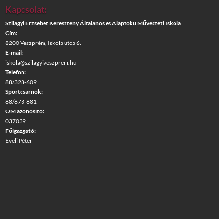
Kapcsolat:
Szilágyi Erzsébet Keresztény Általános és Alapfokú Művészeti Iskola
Cím:
8200 Veszprém, Iskola utca 6.
E-mail:
iskola@szilagyiveszprem.hu
Telefon:
88/328-609
Sportcsarnok:
88/873-881
OM azonosító:
037039
Főigazgató:
Eveli Péter