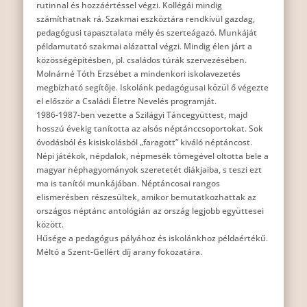
rutinnal és hozzáértéssel végzi. Kollégái mindig
számíthatnak rá. Szakmai eszköztára rendkívül gazdag,
pedagógusi tapasztalata mély és szerteágazó. Munkáját
példamutató szakmai alázattal végzi. Mindig élen járt a
közösségépítésben, pl. családos túrák szervezésében.
Molnárné Tóth Erzsébet a mindenkori iskolavezetés
megbízható segítője. Iskolánk pedagógusai közül ő végezte
el először a Családi Életre Nevelés programját.
1986-1987-ben vezette a Szilágyi Táncegyüttest, majd
hosszú évekig tanította az alsós néptánccsoportokat. Sok
óvodásból és kisiskolásból „faragott” kiváló néptáncost.
Népi játékok, népdalok, népmesék tömegével oltotta bele a
magyar néphagyományok szeretetét diákjaiba, s teszi ezt
ma is tanítói munkájában. Néptáncosai rangos
elismerésben részesültek, amikor bemutatkozhattak az
országos néptánc antológián az ország legjobb együttesei
között.
Hűsége a pedagógus pályához és iskolánkhoz példaértékű.
Méltó a Szent-Gellért díj arany fokozatára.