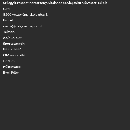
Szilágyi Erzsébet Keresztény Általános és Alapfokú Művészeti Iskola
Cím:
8200 Veszprém, Iskola utca 6.
E-mail:
iskola@szilagyiveszprem.hu
Telefon:
88/328-609
Sportcsarnok:
88/873-881
OM azonosító:
037039
Főigazgató:
Eveli Péter