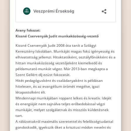
Arany fokozat:
Kissné Cservenyák Judit munkaközösség-vezető
Kissné Cservenyák Judit 2008 óta tanít a Szilágyi
Keresztény Iskolában. Munkáját magas fokú igényesség és
elhivatottság jellemzi. Hitoktatóként, osztályfőnökként és a
hittan munkaközösség vezetőjeként kiemelkedő és
példamutató munkát végez. Már 2013-ban megkapta a
Szent Gellért-díj ezüst fokozatát.
Hitét pedagógusként és családanyaként is példásan
hitelesen, és az evangélium örömét megélve, igazi
létapostolként éli.
Mindennapi munkájában roppant lelkes és kreatív. Idejét
és energiáját nem sajnálva teljes erőbedobással végzi
munkáját, melyet szolgálatnak és missziós küldetésnek
tart.
A rábízottakról maximális szeretettel és felelősségtudattal
gondoskodik, igyekszik őket a krisztusi módon nevelni és