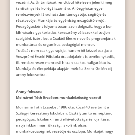
vezetni. Az Úr tanítását rendkívül hitelesen jeleníti meg
tanítványai és kollégái számára. A főegyházmegyei
rendezvények fáradhatatlan támogatója, segítője és
résztvevője. Munkája és egyéniség mozgósító erejű.
Pedagógusként folyamatosan azon dolgozik, hogy a kor
kihívásaira gyakorlatias keresztény válaszokkal tudjon
szolgálni. Ezért lett a Családi Életre nevelés programjának
munkatársa és organikus pedagógiai mentor.
Tudását nem csak gyarapítja, hanem bő kézzel osztja: a
Veszprémi Érseki Főiskola óraadójaként is tevékenykedik,
ill. rendszeresen mentorál hittan szakos hallgatókat is.
Munkája és életpéldája alapján méltó a Szent-Gellért díj
arany fokozatára.
Arany fokozat:
Molnárné Tóth Erzsébet munkaközösség-vezető
Molnárné Tóth Erzsébet 1986 óta, közel 40 éve tanít a
Szilágyi Keresztény Iskolában. Osztálytanító és néptánc
pedagógus. Iskolánk iránti elhivatottsága és lojalitása,
napjainkban már ritkaság. Iskolánk alsós
munkaközösségnek vezetője és oszlopa. Munkáját nagy