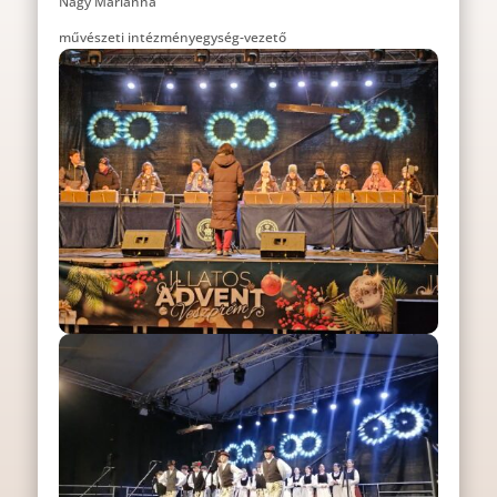
Nagy Marianna
művészeti intézményegység-vezető