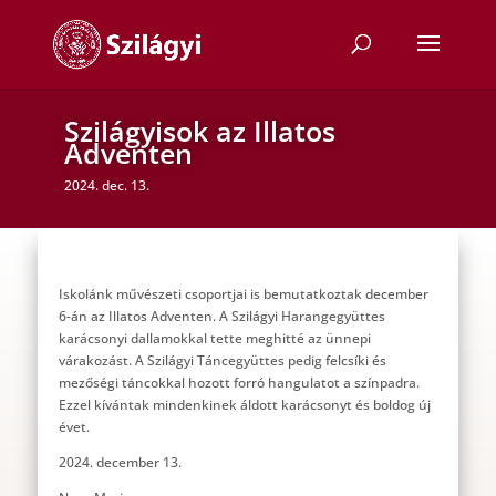
Szilágyisok az Illatos
Adventen
2024. dec. 13.
Iskolánk művészeti csoportjai is bemutatkoztak december
6-án az Illatos Adventen. A Szilágyi Harangegyüttes
karácsonyi dallamokkal tette meghitté az ünnepi
várakozást. A Szilágyi Táncegyüttes pedig felcsíki és
mezőségi táncokkal hozott forró hangulatot a színpadra.
Ezzel kívántak mindenkinek áldott karácsonyt és boldog új
évet.
2024. december 13.