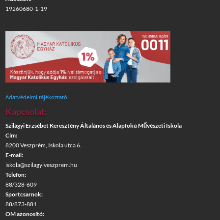
19260680-1-19
Adatvédelmi tájékoztató
Kapcsolat:
Szilágyi Erzsébet Keresztény Általános és Alapfokú Művészeti Iskola
Cím:
8200 Veszprém, Iskola utca 6.
E-mail:
iskola@szilagyiveszprem.hu
Telefon:
88/328-609
Sportcsarnok:
88/873-881
OM azonosító: