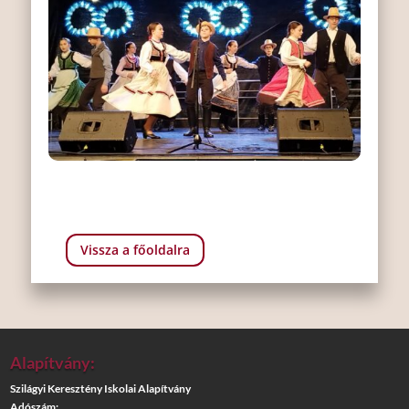
Vissza a főoldalra
Alapítvány:
Szilágyi Keresztény Iskolai Alapítvány
Adószám: