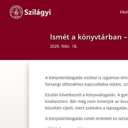
Főol
Ismét a könyvtárban –
2025. febr. 18.
A könyvtárlátogatás ezúttal is izgalmas él
farsangi időszakhoz kapcsolódva vidám, sz
Ezután következett a könyvválogatás. A gy
kiválasztani. Bár még nem ismerjük az öss
büszkén cipeli, mert számára a lapozgatás, 
A könyvtárlátogatás ismét örömteli és tarta