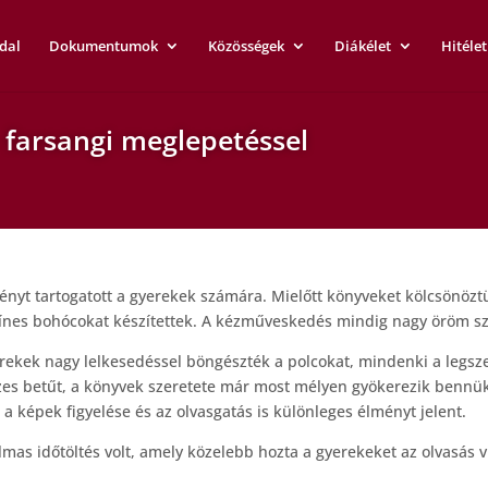
dal
Dokumentumok
Közösségek
Diákélet
Hitélet
 farsangi meglepetéssel
ményt tartogatott a gyerekek számára. Mielőtt könyveket kölcsönöztü
ínes bohócokat készítettek. A kézműveskedés mindig nagy öröm szá
erekek nagy lelkesedéssel böngészték a polcokat, mindenki a legsz
zes betűt, a könyvek szeretete már most mélyen gyökerezik bennük
a képek figyelése és az olvasgatás is különleges élményt jelent.
lmas időtöltés volt, amely közelebb hozta a gyerekeket az olvasás v