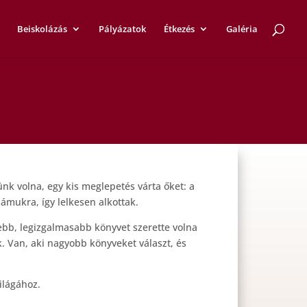
Beiskolázás
Pályázatok
Étkezés
Galéria
nk volna, egy kis meglepetés várta őket: a
mukra, így lelkesen alkottak.
ebb, legizgalmasabb könyvet szerette volna
. Van, aki nagyobb könyveket választ, és
ilágához.