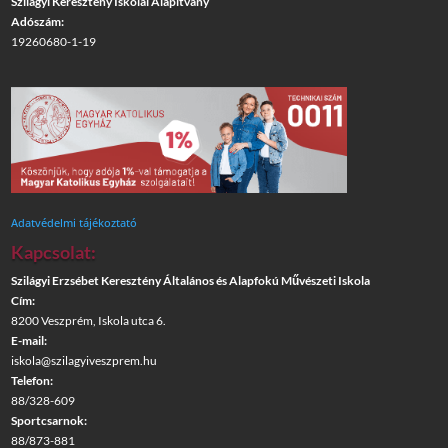
Szilágyi Keresztény Iskolai Alapítvány
Adószám:
19260680-1-19
Adatvédelmi tájékoztató
Kapcsolat:
Szilágyi Erzsébet Keresztény Általános és Alapfokú Művészeti Iskola
Cím:
8200 Veszprém, Iskola utca 6.
E-mail:
iskola@szilagyiveszprem.hu
Telefon:
88/328-609
Sportcsarnok:
88/873-881