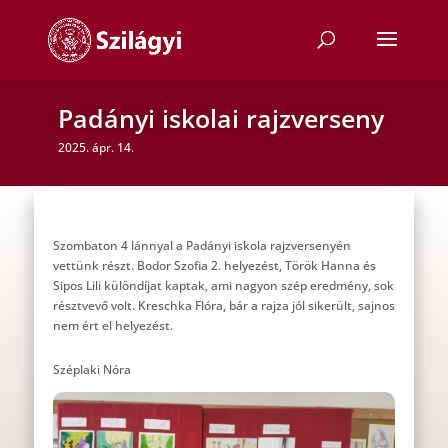
Padányi iskolai rajzverseny
2025. ápr. 14.
Szombaton 4 lánnyal a Padányi iskola rajzversenyén
vettünk részt. Bodor Szofia 2. helyezést, Török Hanna és
Sipos Lili különdíjat kaptak, ami nagyon szép eredmény, sok
résztvevő volt. Kreschka Flóra, bár a rajza jól sikerült, sajnos
nem ért el helyezést.
Széplaki Nóra