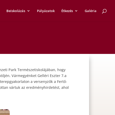
Beiskolázás
Pályázatok
Étkezés
Galéria
mzeti Park Természetiskolájában, hogy
tőjén. Vármegyénket Gelléri Eszter 7.a
 terepgyakorlaton a versenyzők a Fertő-
ottan vártuk az eredményhirdetést, ahol