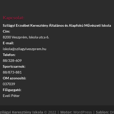
Kapcsolat:
Szilágyi Erzsébet Keresztény Általános és Alapfokú Művészeti Iskola
Cím:
8200 Veszprém, Iskola utca 6.
E-mail:
iskola@szilagyiveszprem.hu
Telefon:
88/328-609
Sportcsarnok:
88/873-881
OM azonosító:
037039
Főigazgató:
Eveli Péter
zilágyi Keresztény Iskola
© 2022 |
Motor:
WordPress |
Sablon:
Di