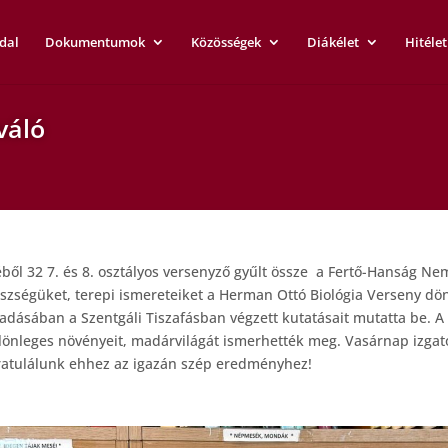
dal
Dokumentumok
Közösségek
Diákélet
Hitélet
váló
ől 32 7. és 8. osztályos versenyző gyűlt össze a Fertő-Hanság Ne
szségüket, terepi ismereteiket a Herman Ottó Biológia Verseny dön
lőadásában a Szentgáli Tiszafásban végzett kutatásait mutatta be. A
ülönleges növényeit, madárvilágát ismerhették meg. Vasárnap izgat
 Gratulálunk ehhez az igazán szép eredményhez!