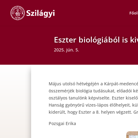
Főol
Eszter biológiából is ki
2025. jún. 5.
Május utolsó hétvégéjén a Kárpát-medencéb
összemérjék biológia tudásukat, előadói ké
osztályos tanulónk képviselte. Eszter kise
Hanság gyönyörű vizes-lápos élőhelyeit, k
kiderült, hogy Eszter a 8. helyen végzett.
Pozsgai Erika