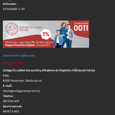
Adószám:
19260680-1-19
Adatvédelmi tájékoztató
Kapcsolat:
Szilágyi Erzsébet Keresztény Általános és Alapfokú Művészeti Iskola
Cím:
8200 Veszprém, Iskola utca 6.
E-mail:
iskola@szilagyiveszprem.hu
Telefon:
88/328-609
Sportcsarnok:
88/873-881