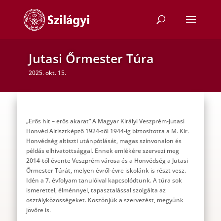
Jutasi Őrmester Túra
2025. okt. 15.
„Erős hit – erős akarat” A Magyar Királyi Veszprém-Jutasi
Honvéd Altisztképző 1924-től 1944-ig biztosította a M. Kir.
Honvédség altiszti utánpótlását, magas színvonalon és
példás elhivatottsággal. Ennek emlékére szervezi meg
2014-től évente Veszprém városa és a Honvédség a Jutasi
Őrmester Túrát, melyen évről-évre iskolánk is részt vesz.
Idén a 7. évfolyam tanulóival kapcsolódtunk. A túra sok
ismerettel, élménnyel, tapasztalással szolgálta az
osztályközösségeket. Köszönjük a szervezést, megyünk
jövőre is.