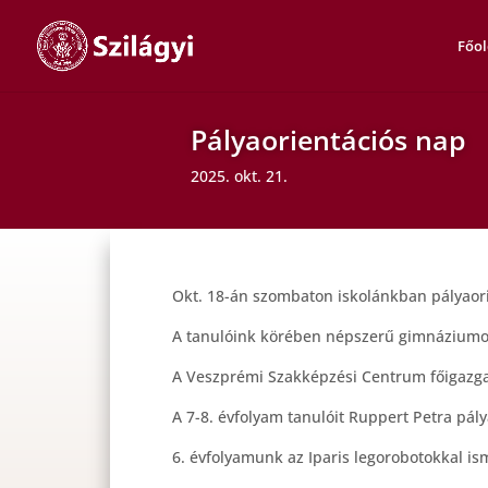
Főol
Pályaorientációs nap
2025. okt. 21.
Okt. 18-án szombaton iskolánkban pályaor
A tanulóink körében népszerű gimnáziumok
A Veszprémi Szakképzési Centrum főigazga
A 7-8. évfolyam tanulóit Ruppert Petra pál
6. évfolyamunk az Iparis legorobotokkal is