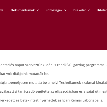
dal
Dokumentumok
Közösségek
Diákélet
Hitélet
ientációs napot szerveztünk idén is rendkívül gazdag programmal
at volt diákjaink mutatták be.
tója személyesen mutatta be a helyi Technikumok szakmai kínálat
yaválasztási tanácsadó segítette az eligazodásban és a saját út meg
merkedett és betekintést nyerhettek az Ipari Kémiai Laborjába is.