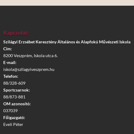
Kapcsolat:
Szilágyi Erzsébet Keresztény Általános és Alapfokú Művészeti Iskola
Cím:
8200 Veszprém, Iskola utca 6.
E-mail:
iskola@szilagyiveszprem.hu
Telefon:
88/328-609
Sportcsarnok:
88/873-881
OM azonosító:
037039
Főigazgató:
Eveli Péter