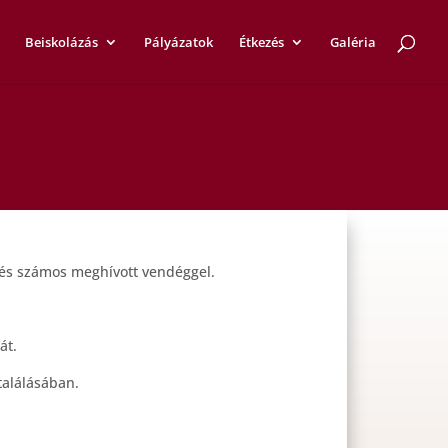
Beiskolázás
Pályázatok
Étkezés
Galéria
 és számos meghívott vendéggel.
át.
találásában.