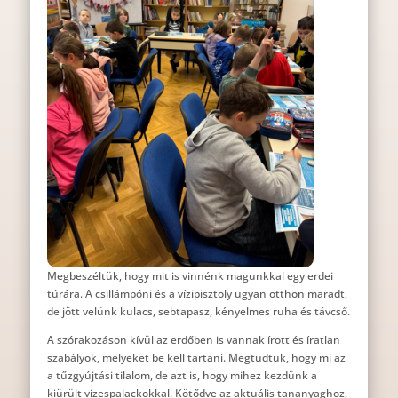
Megbeszéltük, hogy mit is vinnénk magunkkal egy erdei
túrára. A csillámpóni és a vízipisztoly ugyan otthon maradt,
de jött velünk kulacs, sebtapasz, kényelmes ruha és távcső.
A szórakozáson kívül az erdőben is vannak írott és íratlan
szabályok, melyeket be kell tartani. Megtudtuk, hogy mi az
a tűzgyújtási tilalom, de azt is, hogy mihez kezdünk a
kiürült vizespalackokkal. Kötődve az aktuális tananyaghoz,