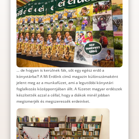
… de hogyan is kerülnek fák, sőt egy egész erdő a
könyvtárba?! A Mi Erdőnk című magazin különszámaként
jelent meg az a munkafüzet, ami a legutóbbi könyvtári
foglalkozás középpontjában állt. A füzetet magyar erdészek
készítették azzal a céllal, hogy a diákok minél jobban
megismerjék és megszeressék erdeinket.