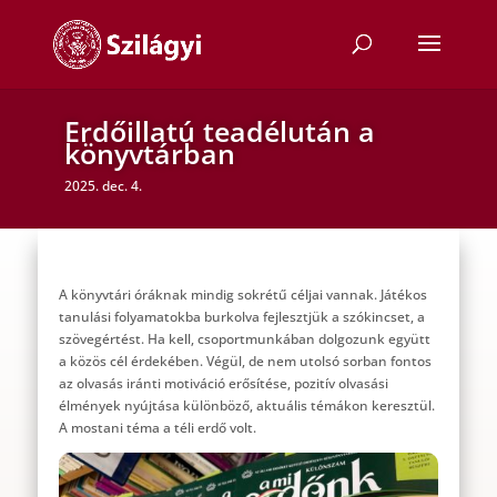
Erdőillatú teadélután a
könyvtárban
2025. dec. 4.
A könyvtári óráknak mindig sokrétű céljai vannak. Játékos
tanulási folyamatokba burkolva fejlesztjük a szókincset, a
szövegértést. Ha kell, csoportmunkában dolgozunk együtt
a közös cél érdekében. Végül, de nem utolsó sorban fontos
az olvasás iránti motiváció erősítése, pozitív olvasási
élmények nyújtása különböző, aktuális témákon keresztül.
A mostani téma a téli erdő volt.