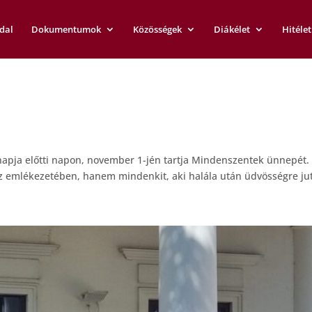
dal
Dokumentumok
Közösségek
Diákélet
Hitélet
napja előtti napon, november 1-jén tartja Mindenszentek ünnepét.
z emlékezetében, hanem mindenkit, aki halála után üdvösségre juto