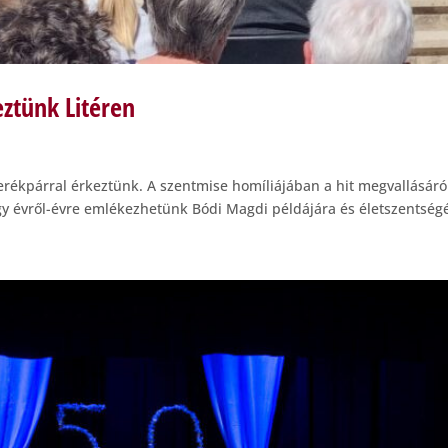
ztünk Litéren
erékpárral érkeztünk. A szentmise homíliájában a hit megvallásáró
gy évről-évre emlékezhetünk Bódi Magdi példájára és életszentségér