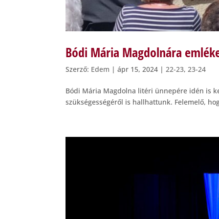
Bódi Mária Magdolnára emléke
Szerző:
Edem
|
ápr 15, 2024
|
22-23
,
23-24
Bódi Mária Magdolna litéri ünnepére idén is k
szükségességéről is hallhattunk. Felemelő, ho